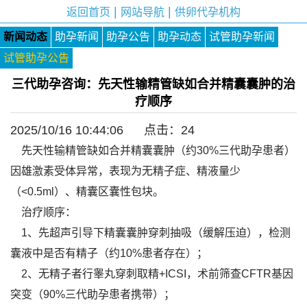
|
|
返回首页
网站导航
供卵代孕机构
新闻动态
助孕新闻
助孕公告
助孕动态
试管助孕新闻
试管助孕公告
三代助孕咨询：先天性输精管缺如合并精囊囊肿的治
疗顺序
2025/10/16 10:44:06 点击：
24
先天性输精管缺如合并精囊囊肿（约30%三代助孕患者）
因雄激素受体异常，表现为无精子症、精液量少
（<0.5ml）、精囊区囊性包块。
治疗顺序：
1、先超声引导下精囊囊肿穿刺抽吸（缓解压迫），检测
囊液中是否有精子（约10%患者存在）；
2、无精子者行睾丸穿刺取精+ICSI，术前筛查CFTR基因
突变（90%三代助孕患者携带）；