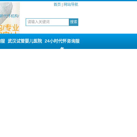
首页
|
网站导航
卵代怀机构/
/专业
宝/人
咨询
询服
武汉试管婴儿医院
24小时代怀咨询服
务