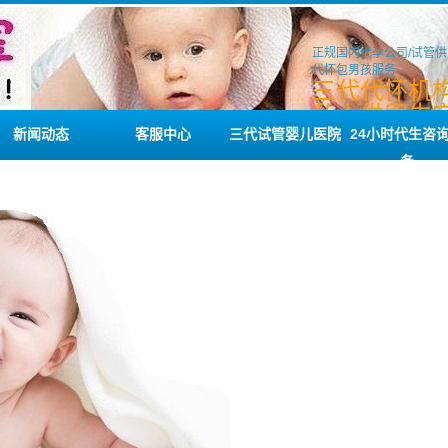
正规国内代孕公司/试管供
代怀包男孩服务
三代代怀机构
私人供卵生宝
工供卵代生
新闻动态
客服中心
三代试管婴儿医院
24小时代生咨
务