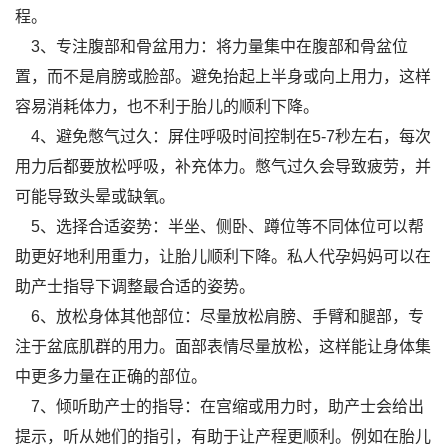
程。
3、专注腹部和骨盆用力：将力量集中在腹部和骨盆位
置，而不是肩膀或脸部。避免抬起上半身或向上用力，这样
容易消耗体力，也不利于胎儿的顺利下降。
4、避免憋气过久：屏住呼吸时间控制在5-7秒左右，每次
用力后都要放松呼吸，补充体力。憋气过久会导致疲劳，并
可能导致头晕或缺氧。
5、选择合适姿势：半坐、侧卧、蹲位等不同体位可以帮
助更好地利用重力，让胎儿顺利下降。私人代孕妈妈可以在
助产士指导下调整最合适的姿势。
6、放松身体其他部位：尽量放松肩膀、手臂和腿部，专
注于盆底肌群的用力。面部表情尽量放松，这样能让身体集
中更多力量在正确的部位。
7、倾听助产士的指导：在宫缩或用力时，助产士会给出
提示，听从她们的指引，有助于让产程更顺利。例如在胎儿