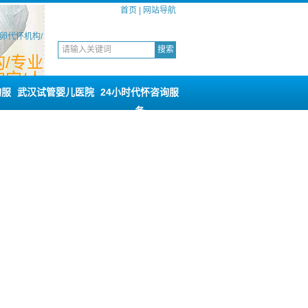
首页
|
网站导航
卵代怀机构/
/专业
宝/人
咨询
询服
武汉试管婴儿医院
24小时代怀咨询服
务