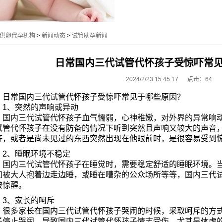
供卵代孕机构
>
新闻动态
>
试管助孕新闻
日常国内三代试管代怀孩子受惊吓常
2024/2/23 15:45:17 点击：
64
日常国内三代试管代怀孩子受惊吓常见于哪些原因？
1、突然的声响或异动
国内三代试管代怀孩子血气懦弱，心神稚嫩，对外界的异常响动
试管代怀孩子在没有防备的情况下听到突然且声响又较大的声音
等，或者是尚未见过的东西突然出现在他眼前时，是很容易受到
2、睡眠环境不稳定
国内三代试管代怀孩子在睡觉时，需要稳定舒适的睡眠环境。当
如被大人抱着边走边睡，或睡在嘈杂的公众场所等等，国内三代
被惊醒。
3、家长的呵斥
很多家长在国内三代试管代怀孩子哭闹的时候，采取呵斥的方式
子停止哭闹。导致国内三代试管代怀孩子情志受伤，尤其是体虚