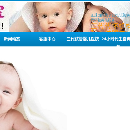
正规国内代孕公司/试管供
代怀包男孩服务
三代代怀机构
私人供卵生宝
工供卵代生
新闻动态
客服中心
三代试管婴儿医院
24小时代生咨
务