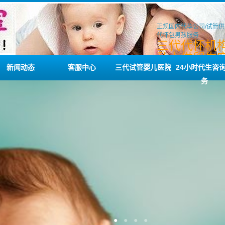
正规国内代孕公司/试管供
代怀包男孩服务
三代代怀机构
私人供卵生宝
工供卵代生
新闻动态
客服中心
三代试管婴儿医院
24小时代生咨
务
●
●
●
●