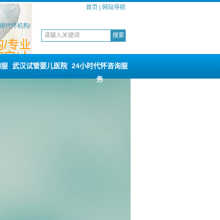
首页
|
网站导航
卵代怀机构/
/专业
宝/人
咨询
询服
武汉试管婴儿医院
24小时代怀咨询服
务