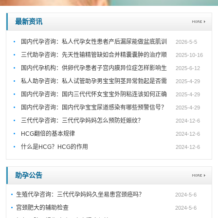
最新资讯
国内代孕咨询：私人代孕女性患者产后漏尿能做盆底肌训
2026-5-5
三代助孕咨询：先天性输精管缺如合并精囊囊肿的治疗顺
2025-10-16
国内代孕机构：供卵代孕患者子宫内膜异位症怎样影响生
2025-6-12
私人助孕咨询：私人试管助孕男宝宝阴茎异常勃起是否需
2025-4-29
国内代孕咨询：国内三代代怀女宝宝外阴粘连该如何正确
2025-4-29
国内代孕咨询：国内代孕宝宝尿道感染有哪些预警信号？
2025-4-29
三代代孕咨询：三代代孕妈妈怎么预防妊娠纹？
2024-12-6
HCG翻倍的基本规律
2024-12-6
什么是HCG？HCG的作用
2024-12-6
助孕公告
生殖代孕咨询：三代代孕妈妈久坐易患宫颈癌吗？
2024-5-6
宫颈肥大的辅助检查
2024-5-6